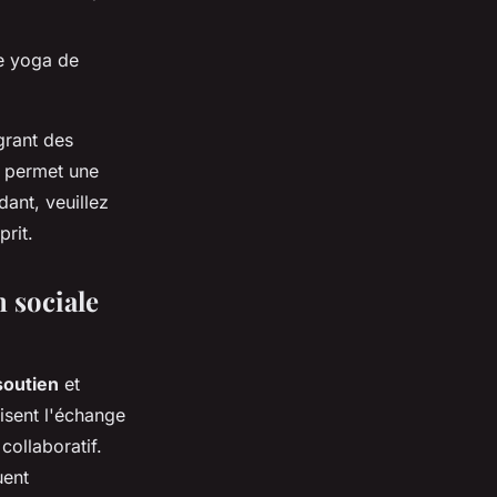
de yoga de
grant des
a permet une
dant, veuillez
prit.
n sociale
soutien
et
isent l'échange
collaboratif.
uent