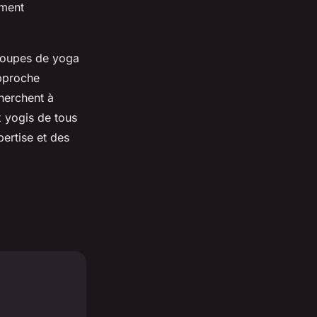
iment
groupes de yoga
pproche
cherchent à
x yogis de tous
pertise et des