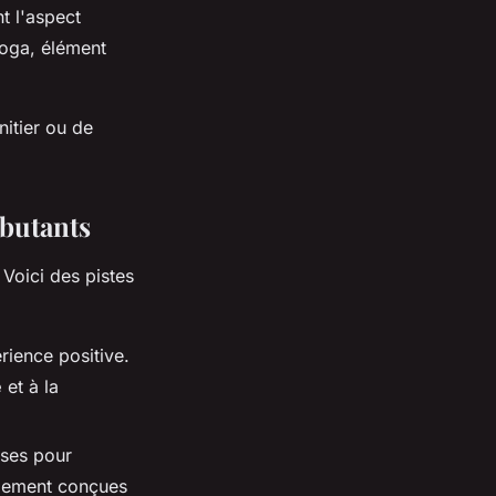
t l'aspect
yoga, élément
nitier ou de
ébutants
Voici des pistes
rience positive.
e
et à la
uses pour
alement conçues