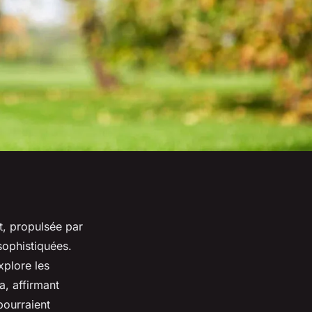
t, propulsée par
sophistiquées.
xplore les
, affirmant
pourraient