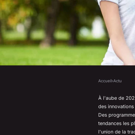
Accueil
›
Actu
ACTU
La meilleure manièr
À l'aube de 202
des innovations
cours de yoga en 20
Des programmes 
tendances les p
l'union de la t
antoine
•
19 février 2024
•
3 min de lecture