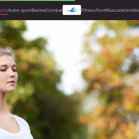
Actu
Autre sport
Basket
Combat
Fitness
Foot
Musculation
Vél