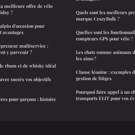
 meilleure offre de vélo
riday ?
Quels sont les meilleurs pro
marque CrazyBulk ?
alpin d'occasion pour
ité et avantages
Quelles sont les fonctionnal
compteurs GPS pour vélo ?
preneur multiservice :
nt y parvenir ?
Les chats comme animaux d
les aime ?
 de rhum et de whisky idéal
Clause léonine : exemples d'
gestion de litiges
vec succès vos objectifs
Pourquoi faire appel à un c
transports ELIT pour vos é
es pour garçons : histoire