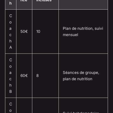
h
C
o
a
Plan de nutrition, suivi
50€
10
c
mensuel
h
A
C
o
a
Séances de groupe,
60€
8
c
plan de nutrition
h
B
C
o