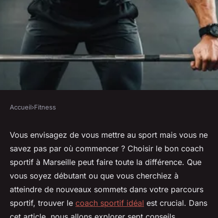
Accueil
›
Fitness
FITNESS
7 conseils pour choisir le
Vous envisagez de vous mettre au sport mais vous ne
savez pas par où commencer ? Choisir le bon coach
meilleur coach sportif à
sportif à Marseille peut faire toute la différence. Que
marseille
vous soyez débutant ou que vous cherchiez à
atteindre de nouveaux sommets dans votre parcours
antoine
•
19 février 2025
•
6 min de lecture
sportif, trouver le
coach sportif idéal
est crucial. Dans
cet article, nous allons explorer sept conseils