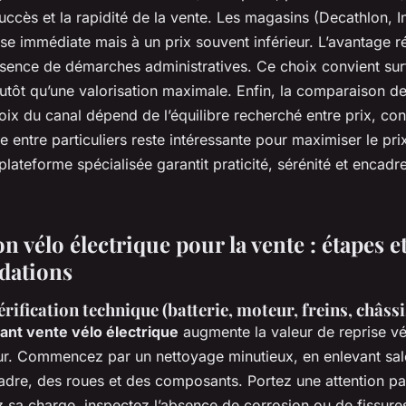
uccès et la rapidité de la vente. Les magasins (Decathlon, I
ise immédiate mais à un prix souvent inférieur. L’avantage r
absence de démarches administratives. Ce choix convient surto
plutôt qu’une valorisation maximale. Enfin, la comparaison d
oix du canal dépend de l’équilibre recherché entre prix, conf
te entre particuliers reste intéressante pour maximiser le pri
plateforme spécialisée garantit praticité, sérénité et encad
n vélo électrique pour la vente : étapes e
ations
érification technique (batterie, moteur, freins, châssi
ant vente vélo électrique
augmente la valeur de reprise vél
eur. Commencez par un nettoyage minutieux, en enlevant sal
dre, des roues et des composants. Portez une attention part
iez sa charge, inspectez l’absence de corrosion ou de fissur