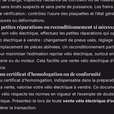
 sans bruits suspects et sans perte de puissance. Les freins 
e vérification : contrôlez l’usure des plaquettes et l’état gén
issures ou déformations.
 petites réparations ou reconditionnement si nécess
son vélo électrique, effectuez les petites réparations qui o
lo électrique à vendre : changement de pneus usés, réglage 
emplacement de pièces abîmées. Un reconditionnement partie
our maximiser l’estimation reprise vélo électrique, surtout e
terie ou du moteur. Cela facilite une vente vélo électrique d
nce.
un certificat d’homologation ou de conformité
u certificat d’homologation, indispensable dans la préparat
la vente, valorise votre vélo électrique à vendre. Ce docume
e vélo respecte les normes en vigueur et l’exempte de doute
nique. Présentez-le lors de toute
vente vélo électrique d’o
lérer la transaction.