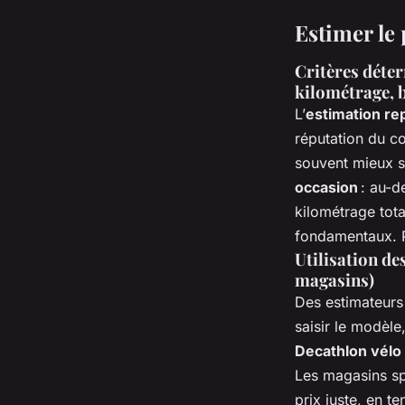
Estimer le 
Critères déter
kilométrage, b
L’
estimation rep
réputation du c
souvent mieux s
occasion
: au-de
kilométrage tota
fondamentaux. Pl
Utilisation de
magasins)
Des estimateurs 
saisir le modèle
Decathlon vélo
Les magasins spé
prix juste, en 