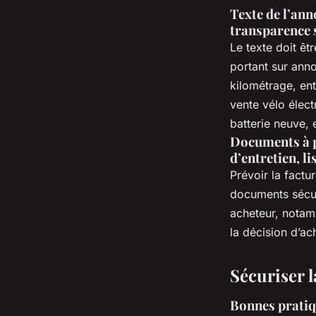
Texte de l’ann
transparence s
Le texte doit êt
portant sur ann
kilométrage, ent
vente vélo élect
batterie neuve, e
Documents à pr
d’entretien, li
Prévoir la factur
documents sécur
acheteur, notam
la décision d’ac
Sécuriser l
Bonnes pratiq