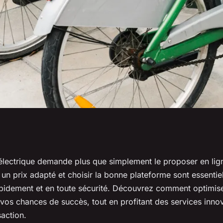
vente de votre vélo
électrique demande plus que simplement le proposer en lig
r un prix adapté et choisir la bonne plateforme sont essentiel
apidement et en toute sécurité. Découvrez comment optimis
vos chances de succès, tout en profitant des services inno
saction.