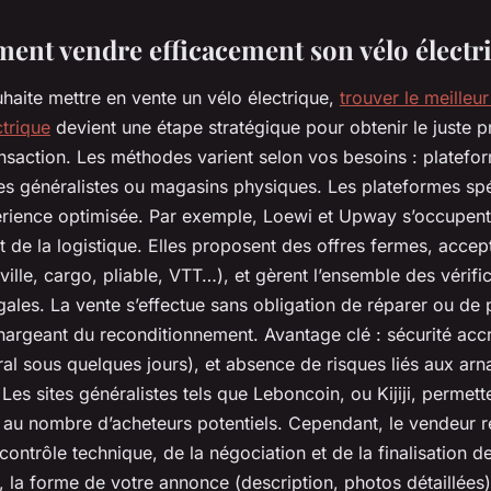
ent vendre efficacement son vélo électr
haite mettre en vente un vélo électrique,
trouver le meilleur
ctrique
devient une étape stratégique pour obtenir le juste pr
ansaction. Les méthodes varient selon vos besoins : platefo
tes généralistes ou magasins physiques. Les plateformes spé
érience optimisée. Par exemple, Loewi et Upway s’occupent 
et de la logistique. Elles proposent des offres fermes, accep
(ville, cargo, pliable, VTT…), et gèrent l’ensemble des vérifi
gales. La vente s’effectue sans obligation de réparer ou de 
hargeant du reconditionnement. Avantage clé : sécurité acc
ral sous quelques jours), et absence de risques liés aux ar
Les sites généralistes tels que Leboncoin, ou Kijiji, permette
au nombre d’acheteurs potentiels. Cependant, le vendeur r
ontrôle technique, de la négociation et de la finalisation de
, la forme de votre annonce (description, photos détaillées