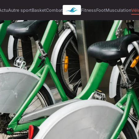
Actu
Autre sport
Basket
Combat
Fitness
Foot
Musculation
Vél