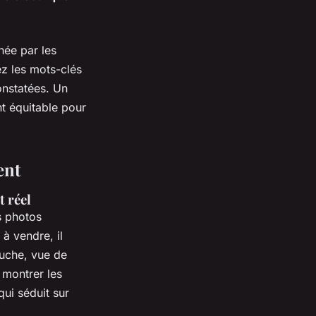
ée par les
ez les mots-clés
onstatées. Un
nt équitable pour
ent
t réel
 photos
 à vendre, il
auche, vue de
 montrer les
qui séduit sur