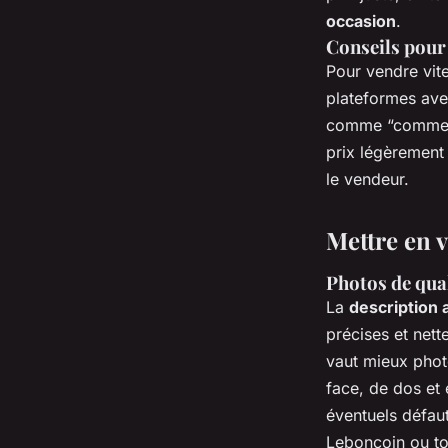
occasion
.
Conseils pour 
Pour vendre vite
plateformes avec
comme “comment 
prix légèrement 
le vendeur.
Mettre en 
Photos de qual
La
description 
précises et nette
vaut mieux photo
face, de dos et 
éventuels défaut
Leboncoin ou to