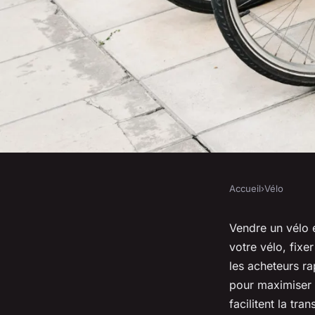
Accueil
›
Vélo
VÉLO
Comment réussir la 
Vendre un vélo 
votre vélo, fixe
électrique ?
les acheteurs r
pour maximiser 
facilitent la tran
antoine
•
8 juin 2025
•
9 min de lecture