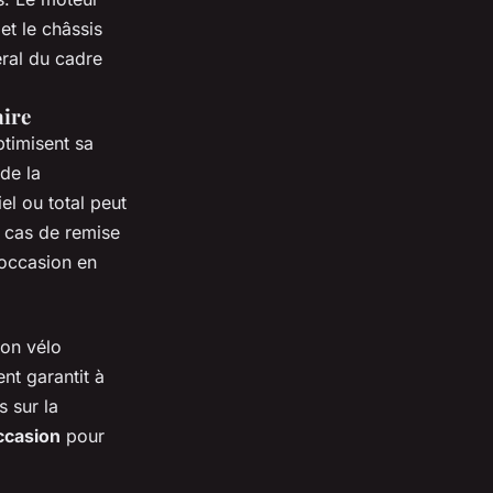
et le châssis
éral du cadre
aire
ptimisent sa
de la
l ou total peut
n cas de remise
’occasion en
ion vélo
nt garantit à
s sur la
ccasion
pour