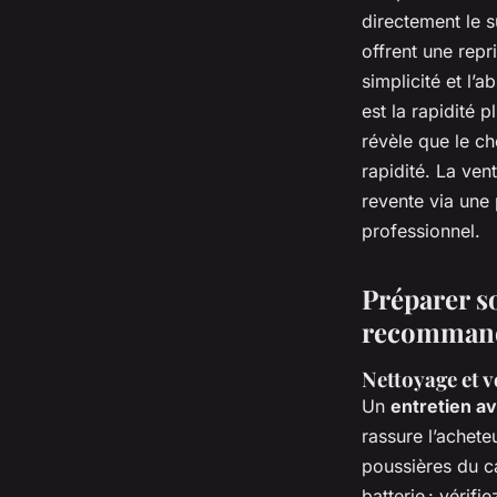
directement le s
offrent une repr
simplicité et l’
est la rapidité 
révèle que le ch
rapidité. La ven
revente via une 
professionnel.
Préparer so
recommand
Nettoyage et v
Un
entretien av
rassure l’achet
poussières du ca
batterie : vérif