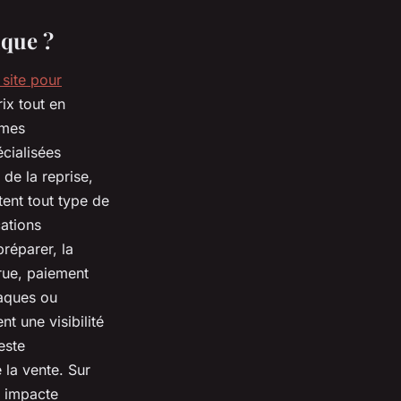
ique ?
 site pour
ix tout en
rmes
cialisées
de la reprise,
tent tout type de
cations
préparer, la
rue, paiement
naques ou
nt une visibilité
este
 la vente. Sur
) impacte