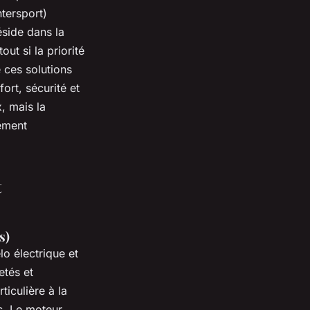
ntersport)
éside dans la
ut si la priorité
e ces solutions
ort, sécurité et
x, mais la
rement
t
s)
o électrique et
etés et
iculière à la
es. Le moteur