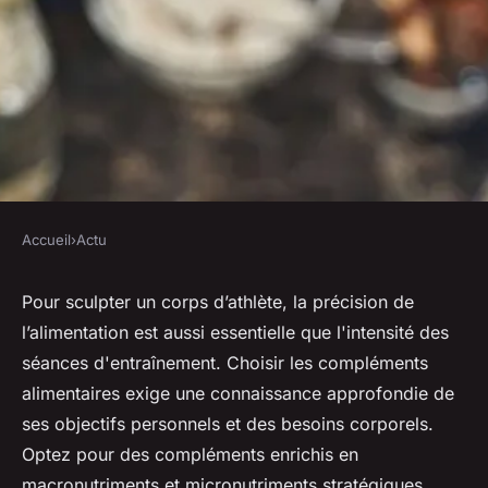
Accueil
›
Actu
ACTU
Choisir les compléments
Pour sculpter un corps d’athlète, la précision de
l’alimentation est aussi essentielle que l'intensité des
alimentaires adaptés à votre
séances d'entraînement. Choisir les compléments
entraînement
alimentaires exige une connaissance approfondie de
ses objectifs personnels et des besoins corporels.
antoine
•
14 mars 2024
•
3 min de lecture
Optez pour des compléments enrichis en
macronutriments et micronutriments stratégiques,