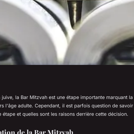
ulte dans la
n juive, la Bar Mitzvah est une étape importante marquant la 
s l'âge adulte. Cependant, il est parfois question de savoir 
t-on sauter l'étape
e étape et quelles sont les raisons derrière cette décision.
ation de la Bar Mitzvah