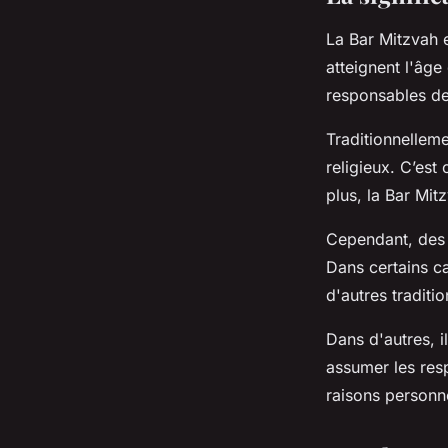
La Bar Mitzvah e
antoine
•
23 mai 2023
•
2 min de lecture
atteignent l'âg
responsables de
Traditionnelleme
religieux. C’est
plus, la Bar Mi
Cependant, des j
Dans certains ca
d'autres traditio
Dans d'autres, i
assumer les resp
raisons personne