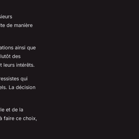
sieurs
ulte de manière
ations ainsi que
plutôt des
t leurs intérêts.
ressistes qui
els. La décision
.
le et de la
à faire ce choix,