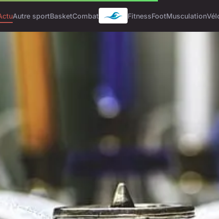
Actu
Autre sport
Basket
Combat
Fitness
Foot
Musculation
Vél