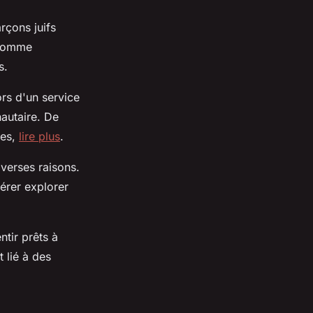
rçons juifs
 comme
s.
ors d'un service
nautaire. De
ues,
lire plus
.
iverses raisons.
férer explorer
ntir prêts à
t lié à des