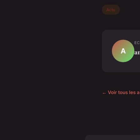
Actu
EC
A
an
← Voir tous les a